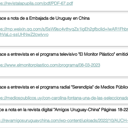
ps://revistalapupila.com/pdf/PDF-67.pdf
ace a nota de a Embajada de Uruguay en China
tps://mp.weixin.qq.com/s/SsW9sc4vthyqZs1igEh2gfbclid=IwAR1F
PhVaLc-ssUHNwZ2cwjvvo
ace a entrevista en el programa televisivo "El Monitor Plástico" emit
ps://www.elmonitorplastico.com/programa/08-03-2023
ace a entrevista en el programa radial "Serendipia" de Medios Públi
ps://mediospublicos.uy/con-carolina-fontana-una-de-las-selecciona
ce a nota en la revista digital "Amigos Uruguay-China" Páginas 18-22
s://revamigosuruguaychina.com/wp-content/uploads/2022/10/AUC