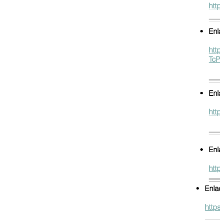
htt
Enl
ht
Tc
Enl
htt
Enl
htt
Enla
http