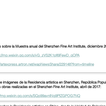
 sobre la Muestra anual del Shenzhen Fine Art Institute, diciembre 2
s://mp.weixin.qq.com/s/vG_zVS2K1pf6lFewD_qOPA
//artexpress.artron.net/wapNewsShare/229148?from=timeline
e imágenes de la Residencia artística en Shenzhen, República Popul
 obras realizadas en el Shenzhen Fine Art Institute, abril de 2017:
://mp.weixin.qq.com/s/SQp99avnlNq9PfZGPOG7NQ