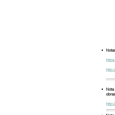
Notas
http
http:
Nota 
obras
http