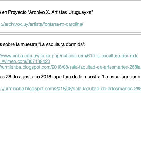
o en Proyecto "Archivo X, Artistas Uruguayxs"
s://archivox.uy/artista/fontana-m-carolina/
s sobre la muestra "La escultura dormida":
://www.enba.edu.uy/index.php/noticias-urm/619-la-escultura-dormida
s://vimeo.com/307139420
://urmienba.blogspot.com/2018/08/sala-facultad-de-artesmartes-288la
es 28 de agosto de 2018: apertura de la muestra "La escultura dormi
s://urmienba.blogspot.com/2018/08/sala-facultad-de-artesmartes-288