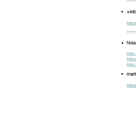
+inf
http
Nota
http
http
http
mart
http