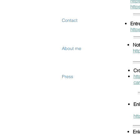
http
http
Contact
Entr
http
Not
About me
htt
Cró
ht
Press
car
Enl
htt
Enl