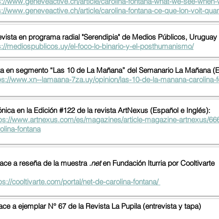
s://www.geneveactive.ch/article/carolina-fontana-what-we-see-when-
s://www.geneveactive.ch/article/carolina-fontana-ce-que-lon-voit-qu
evista en programa radial "Serendipia" de Medios Públicos, Uruguay 
s://mediospublicos.uy/el-foco-lo-binario-y-el-posthumanismo/
a en segmento “Las 10 de La Mañana” del Semanario La Mañana (E
ps://www.xn--lamaana-7za.uy/opinion/las-10-de-la-manana-carolina-f
nica en la Edición #122 de la revista ArtNexus (Español e Inglés):
tps://www.artnexus.com/es/magazines/article-magazine-artnexus/6
olina-fontana
ace a reseña de la muestra
.net
en Fundación Iturria por Cooltivarte
ps://cooltivarte.com/portal/net-de-carolina-fontana/
ace a ejemplar N° 67 de la Revista La Pupila (entrevista y tapa)