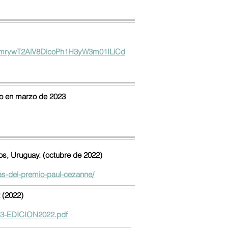
hbmrywT2AlV8DlcoPh1H3yW3m01ILiCd
ido en marzo de 2023
cos, Uruguay. (octubre de 2022)
das-del-premio-paul-cezanne/
 (2022)
H-3-EDICION2022.pdf