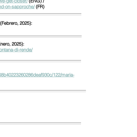
we-get-closer/
(ENG) /
and-on-sapproche/
(FR)
(Febrero, 2025):
nero, 2025):
ontana-di-rende/
668b40223260286deaf930c/122/maria-